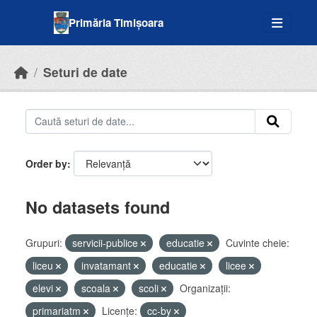
Skip to main content
Primăria Timișoara
Seturi de date
Order by
No datasets found
Grupuri:
servicii-publice
educatie
Cuvinte cheie:
liceu
invatamant
educatie
licee
elevi
scoala
scoli
Organizații:
primariatm
Licenţe:
cc-by