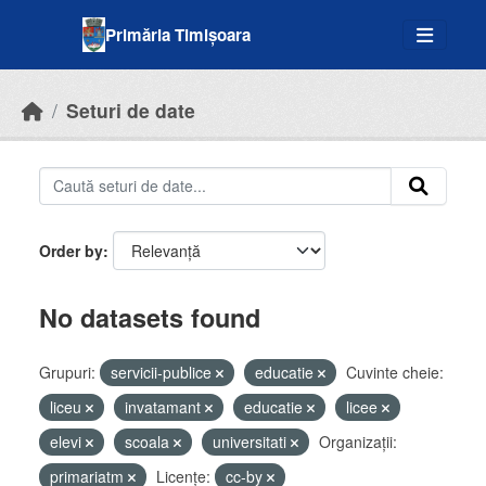
Skip to main content
Primăria Timișoara
Seturi de date
Order by
No datasets found
Grupuri:
servicii-publice
educatie
Cuvinte cheie:
liceu
invatamant
educatie
licee
elevi
scoala
universitati
Organizații:
primariatm
Licenţe:
cc-by