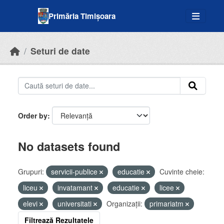
Skip to main content
Primăria Timișoara
Seturi de date
Order by
No datasets found
Grupuri:
servicii-publice
educatie
Cuvinte cheie:
liceu
invatamant
educatie
licee
elevi
universitati
Organizații:
primariatm
Filtrează Rezultatele