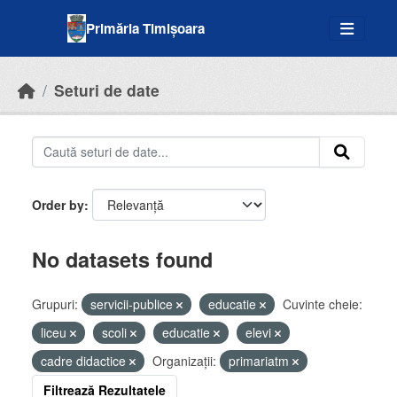
Skip to main content
Primăria Timișoara
Seturi de date
Order by
No datasets found
Grupuri:
servicii-publice
educatie
Cuvinte cheie:
liceu
scoli
educatie
elevi
cadre didactice
Organizații:
primariatm
Filtrează Rezultatele