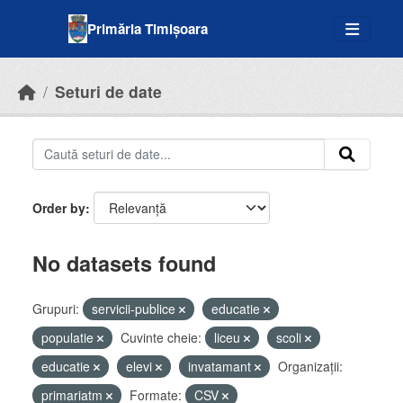
Skip to main content
Primăria Timișoara
Seturi de date
Order by
No datasets found
Grupuri:
servicii-publice
educatie
populatie
Cuvinte cheie:
liceu
scoli
educatie
elevi
invatamant
Organizații:
primariatm
Formate:
CSV