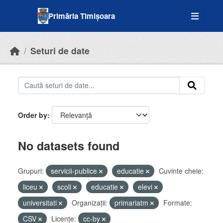
Skip to main content
Primăria Timișoara
Seturi de date
Order by
No datasets found
Grupuri:
servicii-publice
educatie
Cuvinte cheie:
liceu
scoli
educatie
elevi
universitati
Organizații:
primariatm
Formate:
CSV
Licenţe:
cc-by