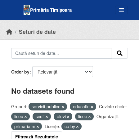
Skip to main content
Primăria Timișoara
Seturi de date
Order by
No datasets found
Grupuri:
servicii-publice
educatie
Cuvinte cheie:
liceu
scoli
elevi
licee
Organizații:
primariatm
Licenţe:
cc-by
Filtrează Rezultatele