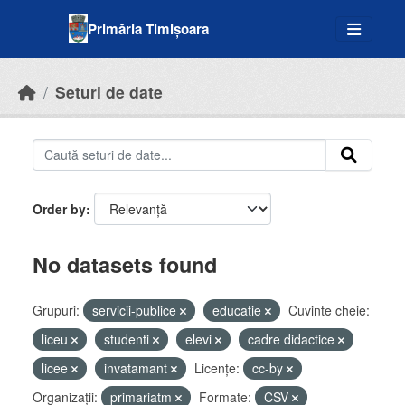
Skip to main content
Primăria Timișoara
Seturi de date
Order by
No datasets found
Grupuri:
servicii-publice
educatie
Cuvinte cheie:
liceu
studenti
elevi
cadre didactice
licee
invatamant
Licenţe:
cc-by
Organizații:
primariatm
Formate:
CSV