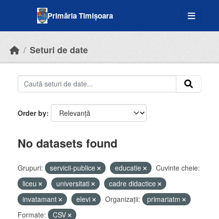
Skip to main content
Primăria Timișoara
Seturi de date
Order by
No datasets found
Grupuri:
servicii-publice
educatie
Cuvinte cheie:
liceu
universitati
cadre didactice
invatamant
elevi
Organizații:
primariatm
Formate:
CSV