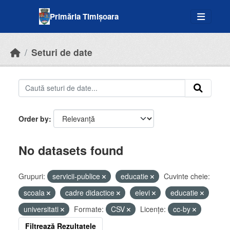
Skip to main content
Primăria Timișoara
Seturi de date
Order by
No datasets found
Grupuri:
servicii-publice
educatie
Cuvinte cheie:
scoala
cadre didactice
elevi
educatie
universitati
Formate:
CSV
Licenţe:
cc-by
Filtrează Rezultatele