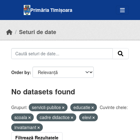
Skip to main content
Primăria Timișoara
Seturi de date
Order by
No datasets found
Grupuri:
servicii-publice
educatie
Cuvinte cheie:
scoala
cadre didactice
elevi
invatamant
Filtrează Rezultatele