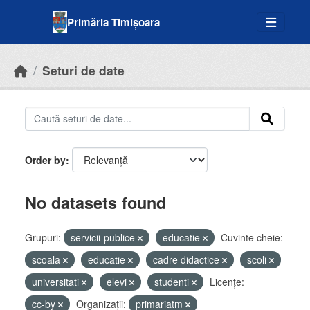
Skip to main content
Primăria Timișoara
Seturi de date
Order by
No datasets found
Grupuri:
servicii-publice
educatie
Cuvinte cheie:
scoala
educatie
cadre didactice
scoli
universitati
elevi
studenti
Licenţe:
cc-by
Organizații:
primariatm