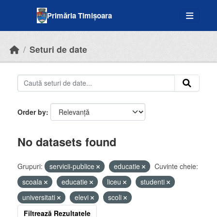
Skip to main content
Primăria Timișoara
Seturi de date
Order by
No datasets found
Grupuri:
servicii-publice
educatie
Cuvinte cheie:
scoala
educatie
liceu
studenti
universitati
elevi
scoli
Filtrează Rezultatele