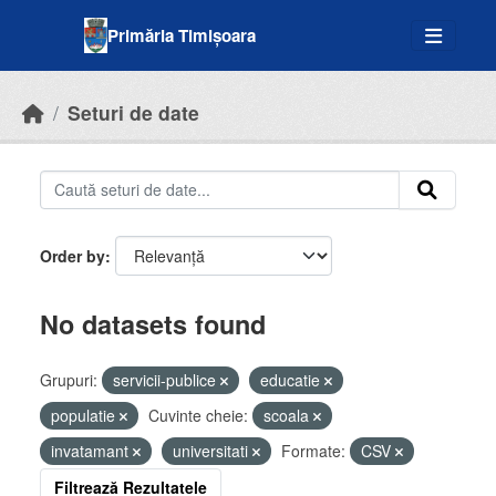
Skip to main content
Primăria Timișoara
Seturi de date
Order by
No datasets found
Grupuri:
servicii-publice
educatie
populatie
Cuvinte cheie:
scoala
invatamant
universitati
Formate:
CSV
Filtrează Rezultatele