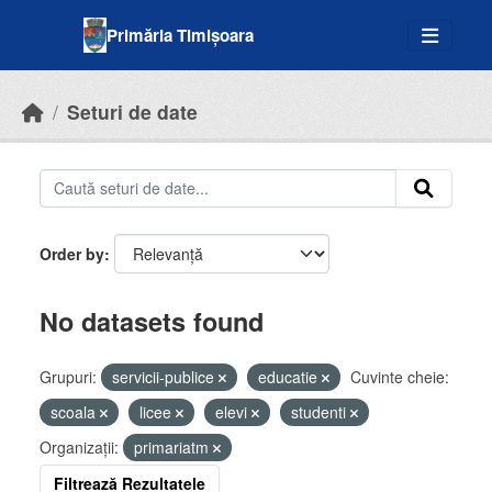
Skip to main content
Primăria Timișoara
Seturi de date
Order by
No datasets found
Grupuri:
servicii-publice
educatie
Cuvinte cheie:
scoala
licee
elevi
studenti
Organizații:
primariatm
Filtrează Rezultatele