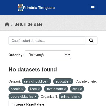
Skip to main content
Primăria Timișoara
Seturi de date
Order by
No datasets found
Grupuri:
servicii-publice
educatie
Cuvinte cheie:
scoala
licee
invatamant
scoli
cadre didactice
Organizații:
primariatm
Filtrează Rezultatele