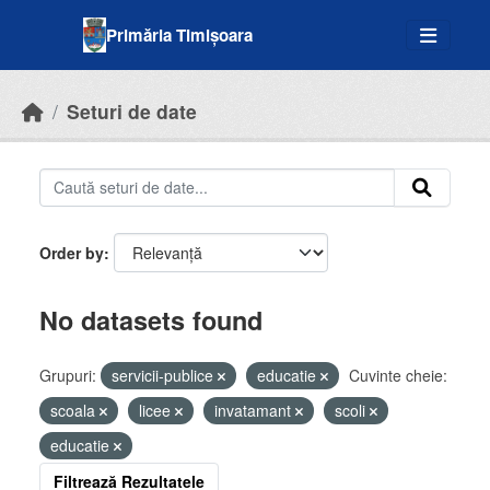
Skip to main content
Primăria Timișoara
Seturi de date
Order by
No datasets found
Grupuri:
servicii-publice
educatie
Cuvinte cheie:
scoala
licee
invatamant
scoli
educatie
Filtrează Rezultatele