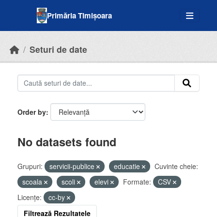
Skip to main content
Primăria Timișoara
Seturi de date
Order by
No datasets found
Grupuri:
servicii-publice
educatie
Cuvinte cheie:
scoala
scoli
elevi
Formate:
CSV
Licenţe:
cc-by
Filtrează Rezultatele