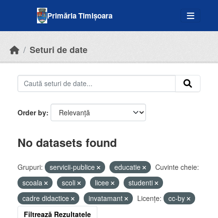
Skip to main content
Primăria Timișoara
Seturi de date
Order by
No datasets found
Grupuri:
servicii-publice
educatie
Cuvinte cheie:
scoala
scoli
licee
studenti
cadre didactice
invatamant
Licenţe:
cc-by
Filtrează Rezultatele