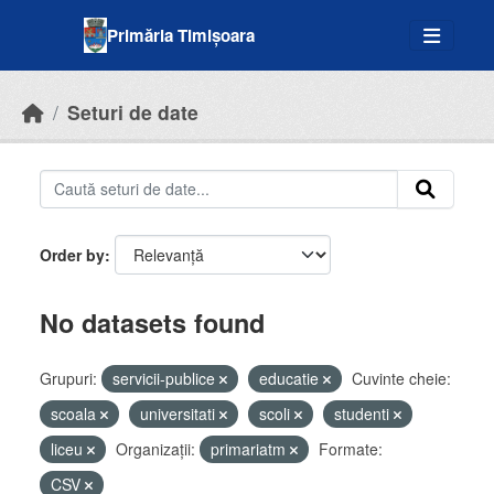
Skip to main content
Primăria Timișoara
Seturi de date
Order by
No datasets found
Grupuri:
servicii-publice
educatie
Cuvinte cheie:
scoala
universitati
scoli
studenti
liceu
Organizații:
primariatm
Formate:
CSV