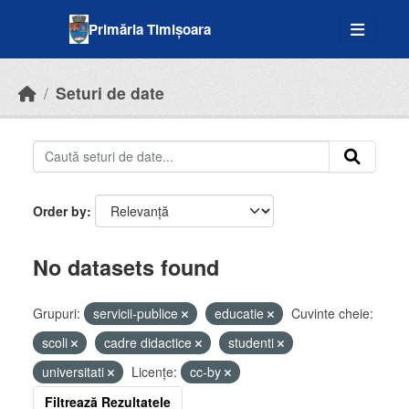
Skip to main content
Primăria Timișoara
Seturi de date
Order by
No datasets found
Grupuri:
servicii-publice
educatie
Cuvinte cheie:
scoli
cadre didactice
studenti
universitati
Licenţe:
cc-by
Filtrează Rezultatele