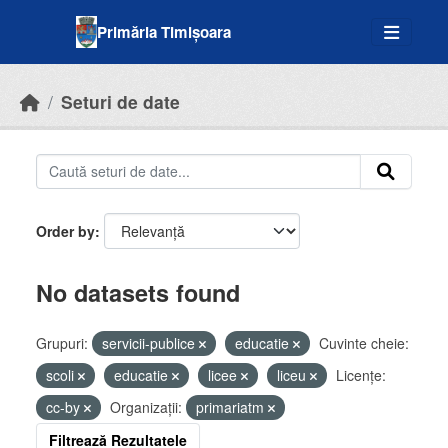
Skip to main content
Primăria Timișoara
Seturi de date
Order by
No datasets found
Grupuri:
servicii-publice
educatie
Cuvinte cheie:
scoli
educatie
licee
liceu
Licenţe:
cc-by
Organizații:
primariatm
Filtrează Rezultatele