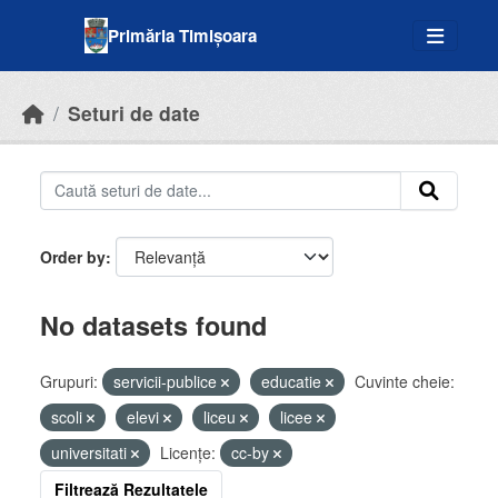
Skip to main content
Primăria Timișoara
Seturi de date
Order by
No datasets found
Grupuri:
servicii-publice
educatie
Cuvinte cheie:
scoli
elevi
liceu
licee
universitati
Licenţe:
cc-by
Filtrează Rezultatele