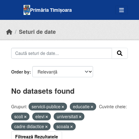
Skip to main content
Primăria Timișoara
Seturi de date
Order by
No datasets found
Grupuri:
servicii-publice
educatie
Cuvinte cheie:
scoli
elevi
universitati
cadre didactice
scoala
Filtrează Rezultatele