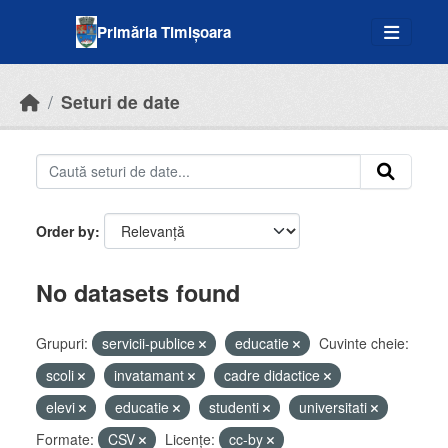
Skip to main content
Primăria Timișoara
Seturi de date
Order by
No datasets found
Grupuri:
servicii-publice
educatie
Cuvinte cheie:
scoli
invatamant
cadre didactice
elevi
educatie
studenti
universitati
Formate:
CSV
Licenţe:
cc-by