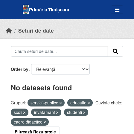
Skip to main content
Primăria Timișoara
Seturi de date
Order by
No datasets found
Grupuri:
servicii-publice
educatie
Cuvinte cheie:
scoli
invatamant
studenti
cadre didactice
Filtrează Rezultatele