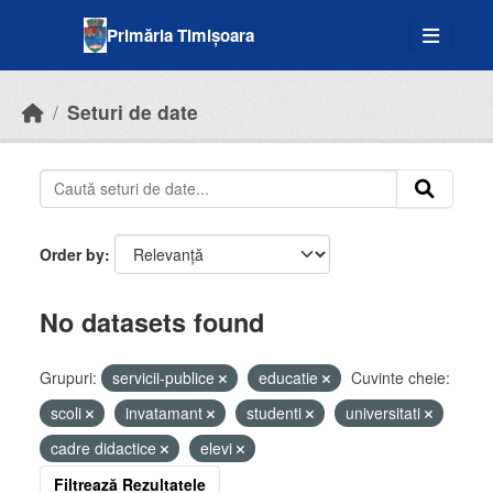
Skip to main content
Primăria Timișoara
Seturi de date
Order by
No datasets found
Grupuri:
servicii-publice
educatie
Cuvinte cheie:
scoli
invatamant
studenti
universitati
cadre didactice
elevi
Filtrează Rezultatele