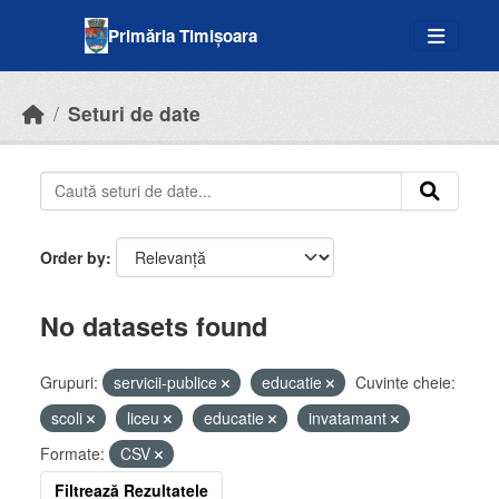
Skip to main content
Primăria Timișoara
Seturi de date
Order by
No datasets found
Grupuri:
servicii-publice
educatie
Cuvinte cheie:
scoli
liceu
educatie
invatamant
Formate:
CSV
Filtrează Rezultatele