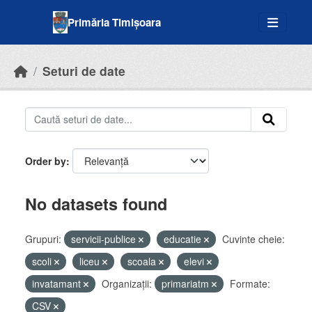
Skip to main content
Primăria Timișoara
Seturi de date
Order by
No datasets found
Grupuri:
servicii-publice
educatie
Cuvinte cheie:
scoli
liceu
scoala
elevi
invatamant
Organizații:
primariatm
Formate:
CSV