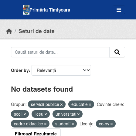
Skip to main content
Primăria Timișoara
Seturi de date
Order by
No datasets found
Grupuri:
servicii-publice
educatie
Cuvinte cheie:
scoli
liceu
universitati
cadre didactice
studenti
Licenţe:
cc-by
Filtrează Rezultatele