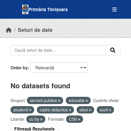
Skip to main content
Primăria Timișoara
Seturi de date
Order by
No datasets found
Grupuri:
servicii-publice
educatie
Cuvinte cheie:
studenti
cadre didactice
elevi
scoli
Licenţe:
cc-by
Formate:
CSV
Filtrează Rezultatele