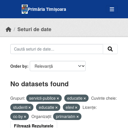
Skip to main content
Primăria Timișoara
Seturi de date
Order by
No datasets found
Grupuri:
servicii-publice
educatie
Cuvinte cheie:
studenti
educatie
elevi
Licenţe:
cc-by
Organizații:
primariatm
Filtrează Rezultatele