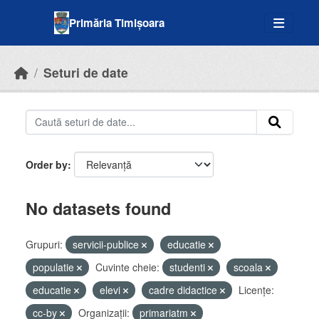
Skip to main content
Primăria Timișoara
Seturi de date
Order by
No datasets found
Grupuri:
servicii-publice
educatie
populatie
Cuvinte cheie:
studenti
scoala
educatie
elevi
cadre didactice
Licenţe:
cc-by
Organizații:
primariatm