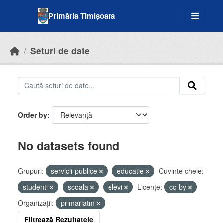
Skip to main content
Primăria Timișoara
Seturi de date
Order by
No datasets found
Grupuri:
servicii-publice
educatie
Cuvinte cheie:
studenti
scoala
elevi
Licenţe:
cc-by
Organizații:
primariatm
Filtrează Rezultatele