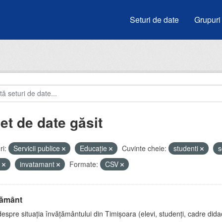
Seturi de date
Grupuri
et de date găsit
i:
Servicii publice
Educație
Cuvinte cheie:
studenti
s
u
invatamant
Formate:
CSV
țământ
espre situația învățământului din Timișoara (elevi, studenți, cadre didac