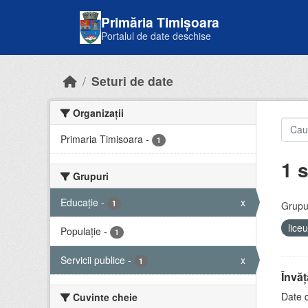
Skip to main content
Primăria Timișoara
Portalul de date deschise
Seturi de date
Organizații
Primaria Timisoara
-
1
1 s
Grupuri
Educație
-
x
1
Grupur
lice
Populație
-
1
Servicii publice
-
x
1
Învă
Date d
Cuvinte cheie