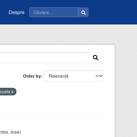
Despre
Order by
coala
tice, licee)