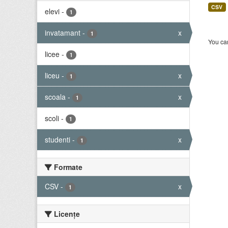
CSV
elevi
-
1
invatamant
-
x
1
You can
licee
-
1
liceu
-
x
1
scoala
-
x
1
scoli
-
1
studenti
-
x
1
Formate
CSV
-
x
1
Licenţe