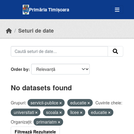
Skip to main content
Primăria Timișoara
Seturi de date
Order by
No datasets found
Grupuri:
servicii-publice
educatie
Cuvinte cheie:
universitati
scoala
licee
educatie
Organizații:
primariatm
Filtrează Rezultatele