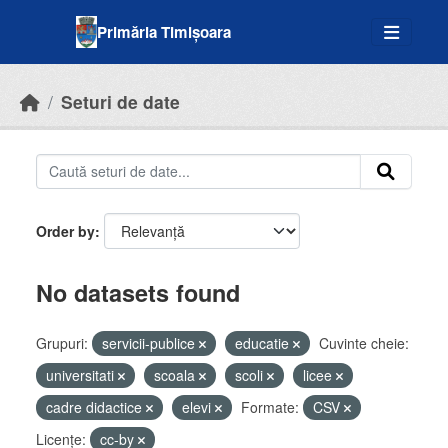
Skip to main content
Primăria Timișoara
Seturi de date
Order by
No datasets found
Grupuri:
servicii-publice
educatie
Cuvinte cheie:
universitati
scoala
scoli
licee
cadre didactice
elevi
Formate:
CSV
Licenţe:
cc-by