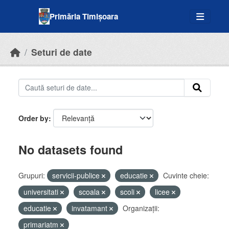
Skip to main content
Primăria Timișoara
Seturi de date
Order by
No datasets found
Grupuri:
servicii-publice
educatie
Cuvinte cheie:
universitati
scoala
scoli
licee
educatie
invatamant
Organizații:
primariatm