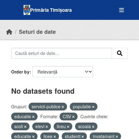
Skip to main content
Primăria Timișoara
Seturi de date
Order by
No datasets found
Grupuri:
servicii-publice
populatie
educatie
Formate:
CSV
Cuvinte cheie:
scoli
elevi
liceu
scoala
educatie
licee
studenti
invatamant