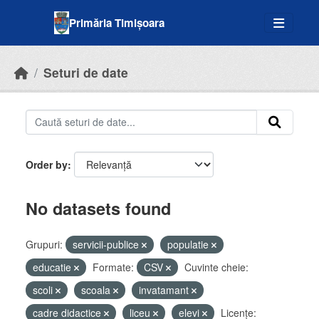
Skip to main content
Primăria Timișoara
Seturi de date
Order by
No datasets found
Grupuri:
servicii-publice
populatie
educatie
Formate:
CSV
Cuvinte cheie:
scoli
scoala
invatamant
cadre didactice
liceu
elevi
Licenţe: