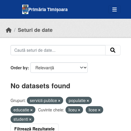
Skip to main content
Primăria Timișoara
Seturi de date
Order by
No datasets found
Grupuri:
servicii-publice
populatie
educatie
Cuvinte cheie:
liceu
licee
studenti
Filtrează Rezultatele