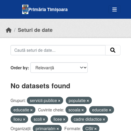
Skip to main content
Primăria Timișoara
Seturi de date
Order by
No datasets found
Grupuri:
servicii-publice
populatie
educatie
Cuvinte cheie:
scoala
educatie
liceu
scoli
licee
cadre didactice
Organizații:
primariatm
Formate:
CSV