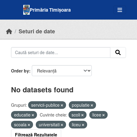
Skip to main content
Primăria Timișoara
Seturi de date
Order by
No datasets found
Grupuri:
servicii-publice
populatie
educatie
Cuvinte cheie:
scoli
licee
scoala
universitati
liceu
Filtrează Rezultatele