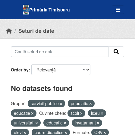
Skip to main content
Primăria Timișoara
Seturi de date
Order by
No datasets found
Grupuri:
servicii-publice
populatie
educatie
Cuvinte cheie:
scoli
liceu
universitati
educatie
invatamant
elevi
cadre didactice
Formate:
CSV