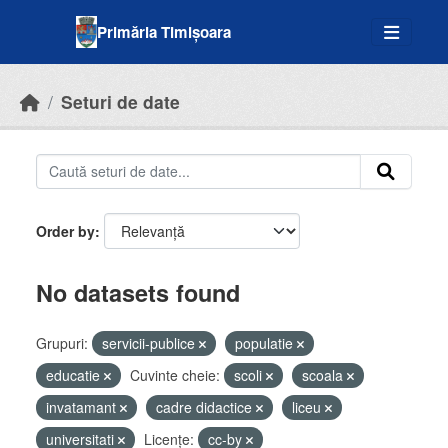
Skip to main content
Primăria Timișoara
Seturi de date
Order by
No datasets found
Grupuri:
servicii-publice
populatie
educatie
Cuvinte cheie:
scoli
scoala
invatamant
cadre didactice
liceu
universitati
Licenţe:
cc-by