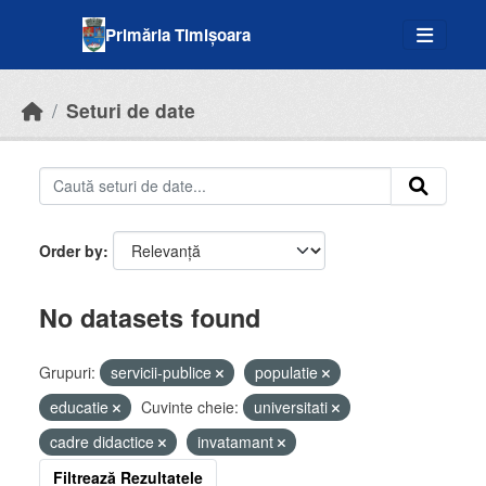
Skip to main content
Primăria Timișoara
Seturi de date
Order by
No datasets found
Grupuri:
servicii-publice
populatie
educatie
Cuvinte cheie:
universitati
cadre didactice
invatamant
Filtrează Rezultatele