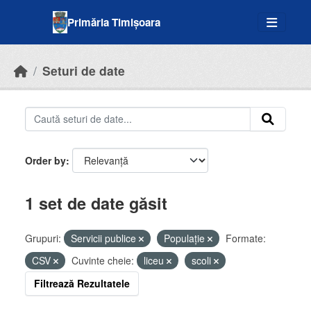
Skip to main content
Primăria Timișoara
Seturi de date
Order by
1 set de date găsit
Grupuri:
Servicii publice
Populație
Formate:
CSV
Cuvinte cheie:
liceu
scoli
Filtrează Rezultatele