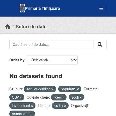
Skip to main content
Primăria Timișoara
Seturi de date
Order by
No datasets found
Grupuri:
servicii-publice
populatie
Formate:
CSV
Cuvinte cheie:
liceu
scoli
invatamant
Licenţe:
cc-by
Organizații:
primariatm