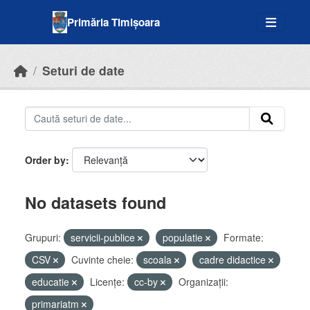
Skip to main content
Primăria Timișoara
Seturi de date
Order by
No datasets found
Grupuri:
servicii-publice
populatie
Formate:
CSV
Cuvinte cheie:
scoala
cadre didactice
educatie
Licenţe:
cc-by
Organizații:
primariatm