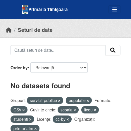
Skip to main content
Primăria Timișoara
Seturi de date
Order by
No datasets found
Grupuri:
servicii-publice
populatie
Formate:
CSV
Cuvinte cheie:
scoala
liceu
studenti
Licenţe:
cc-by
Organizații:
primariatm